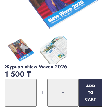
Журнал «New Wave» 2026
1 500
₸
ADD
-
+
TO
CART