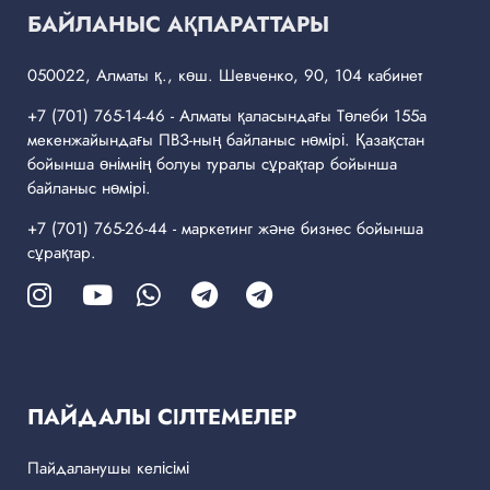
БАЙЛАНЫС АҚПАРАТТАРЫ
050022, Алматы қ., көш. Шевченко, 90, 104 кабинет
+7 (701) 765-14-46
- Алматы қаласындағы Төлеби 155а
мекенжайындағы ПВЗ-ның байланыс нөмірі. Қазақстан
бойынша өнімнің болуы туралы сұрақтар бойынша
байланыс нөмірі.
+7 (701) 765-26-44
- маркетинг және бизнес бойынша
сұрақтар.
ПАЙДАЛЫ СІЛТЕМЕЛЕР
Пайдаланушы келісімі