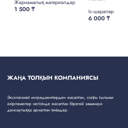
Жарнамалық материалдар
1 500
₸
Іс-шаралар
6 000
₸
ЖАҢА ТОЛҚЫН КОМПАНИЯСЫ
Эксклюзивті ингредиенттерден жасалған, соңғы ғылыми
әзірлемелер негізінде жасалған бірегей заманауи
денсаулыққа арналған өнімдер.