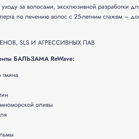
 уходу за волосами, эксклюзивной разработки 
ерта по лечению волос с 25-летним стажем – док
ЕНОВ, SLS И АГРЕССИВНЫХ ПАВ
ненты БАЛЬЗАМА
ReWave:
о тмина
тин
емноморской оливы
аля
альмы