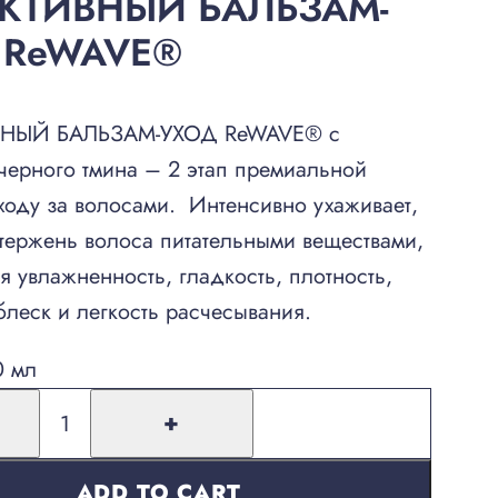
КТИВНЫЙ БАЛЬЗАМ-
 ReWAVE®
НЫЙ БАЛЬЗАМ-УХОД ReWAVE® с
 черного тмина – 2 этап премиальной
ходу за волосами. Интенсивно ухаживает,
тержень волоса питательными веществами,
я увлажненность, гладкость, плотность,
леск и легкость расчесывания.
0 мл
+
ADD TO CART