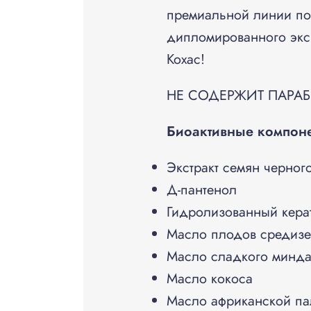
премиальной линии по
дипломированного эксп
Кохас!
НЕ СОДЕРЖИТ ПАРАБ
Биоактивные компо
Экстракт семян черног
Д-пантенол
Гидролизованный кера
Масло плодов средиз
Масло сладкого минд
Масло кокоса
Масло африканской п