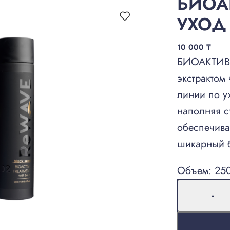
БИОА
УХОД
10 000
₸
БИОАКТИВ
экстрактом
линии по у
наполняя с
обеспечива
шикарный б
Объем: 25
-