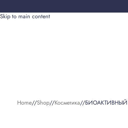
Skip to navigation
Skip to main content
ҮКЕН
ТУРАЛЫ
МҮМКІНДІК
LIFESTYLE
Home
/
Shop
/
Косметика
/
БИОАКТИВНЫЙ 