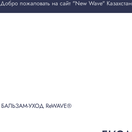
Добро пожаловать на сайт "New Wave" Казахстан
БАЛЬЗАМ-УХОД ReWAVE®