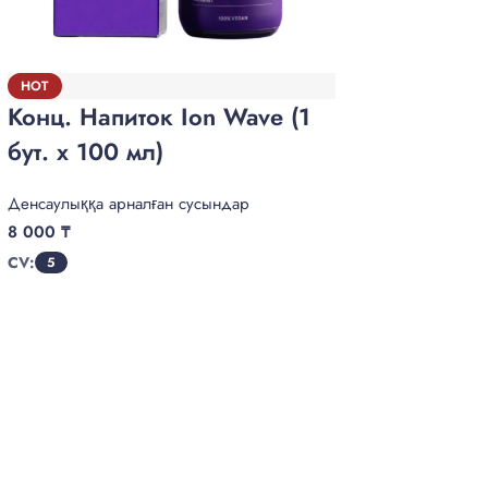
ЙОДи
HOT
Конц. Напиток Ion Wave (1
Витамин
бут. х 100 мл)
8 400
₸
CV:
Денсаулыққа арналған сусындар
5
8 000
₸
CV:
5