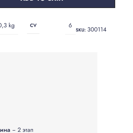
0,3 kg
6
CV
300114
SKU:
ина
− 2 этап