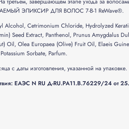
На третьем, завершающем этапе ухода за волоса
ВАЕМЫЙ ЭЛИКСИР ДЛЯ ВОЛОС 7-В-1 ReWave®.
l Alcohol, Cetrimonium Chloride, Hydrolyzed Kerati
umin) Seed Extract, Panthenol, Prunus Amygdalus Dul
 Oil, Olea Europaea (Olive) Fruit Oil, Elaeis Guinee
Potassium Sorbate, Parfum.
яца с даты изготовления, указанной на упаковке.
твия:
ЕАЭС N RU Д-RU.РА11.В.76229/24 от 25.