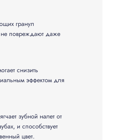
ющих гранул
и не повреждают даже
огает снизить
ериальным эффектом для
гчает зубной налет от
зубах, и способствует
венный цвет.