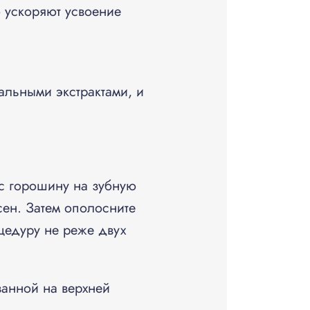
о ускоряют усвоение
альными экстрактами, и
с горошину на зубную
сен. Затем ополосните
цедуру не реже двух
занной на верхней