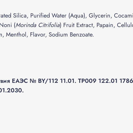
ated Silica, Purified Water (Aqua), Glycerin, Cocam
 Noni (
Morinda Citrifolia
) Fruit Extract, Papain, Cell
, Menthol, Flavor, Sodium Benzoate.
ствия ЕАЭС №
BY
/112 11.01. ТР009 122.01 1786
01.2030.