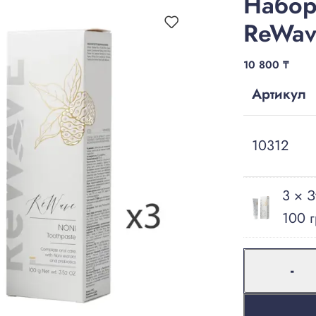
Набор
ReWav
10 800
₸
Артикул
10312
3 × З
100 г
-