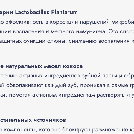
рии Lactobacillus Plantarum
ю эффективность в коррекции нарушений микроби
яции воспаления и местного иммунитета. Это спос
ащитных функций слюны, снижению воспаления и
е натуральных масел кокоса
елению активных ингредиентов зубной пасты и о
ой обволакивают каждый зуб, проникая в самые т
и, помогая активным ингредиентам растворять и у
астительных источников
 компоненты, которые блокируют размножение к