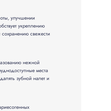
оты, улучшении
обствует укреплению
 сохранению свежести
бразованию нежной
руднодоступные места
далять зубной налет и
ариесогенных