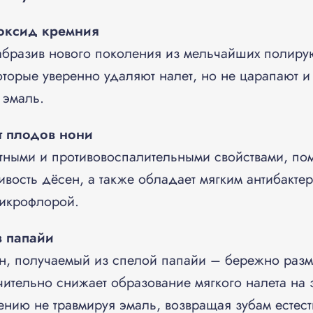
оксид кремния
 абразив нового поколения из мельчайших полиру
торые уверенно удаляют налет, но не царапают 
 эмаль.
т плодов нони
ными и противовоспалительными свойствами, пом
ивость дёсен, а также обладает мягким антибакт
микрофлорой.
з папайи
н, получаемый из спелой папайи – бережно размя
ачительно снижает образование мягкого налета на 
ению не травмируя эмаль, возвращая зубам естест