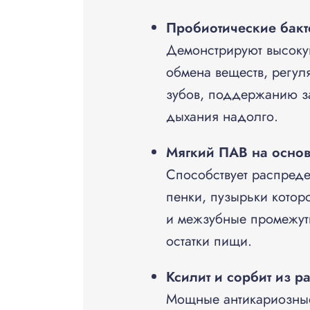
Пробиотические бакте
Демонстрируют высоку
обмена веществ, регул
зубов, поддержанию з
дыхания надолго.
Мягкий ПАВ на основ
Способствует распред
пенки, пузырьки котор
и межзубные промежутк
остатки пищи.
Ксилит и сорбит из р
Мощные антикариозные