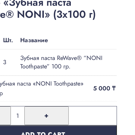
 «Зубная паста
e® NONI» (3х100 г)
Шт.
Название
Зубная паста ReWave® “NONI
3
Toothpaste” 100 гр.
убная паста «NONI Toothpaste»
5 000
₸
р
+
ADD TO CART