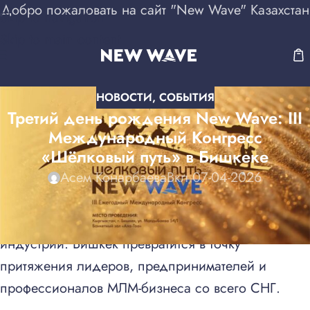
Добро пожаловать на сайт "New Wave" Казахстан
Skip to navigation
Skip to main content
НОВОСТИ
,
СОБЫТИЯ
Третий день рождения New Wave: III
Международный Конгресс
«Шёлковый путь» в Бишкеке
Асем Конарбаева
Вкл 07-04-2026
Третий день рождения New Wave станет
событием, задающим новый масштаб для всей
индустрии. Бишкек превратится в точку
притяжения лидеров, предпринимателей и
профессионалов МЛМ-бизнеса со всего СНГ.