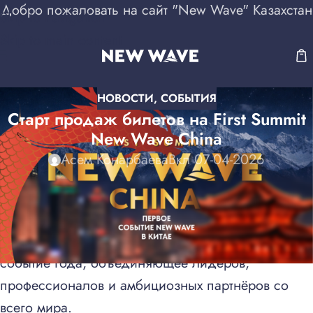
Добро пожаловать на сайт "New Wave" Казахстан
Skip to navigation
Skip to main content
НОВОСТИ
,
СОБЫТИЯ
Старт продаж билетов на First Summit
New Wave China
Асем Конарбаева
Вкл 07-04-2026
Дата:
3 мая 2026
Место:
г. Урумчи, Китай
Первый Summit New Wave China — ключевое
событие года, объединяющее лидеров,
профессионалов и амбициозных партнёров со
всего мира.