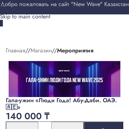
Добро пожаловать на сайт "New Wave" Казахстан
Skip to navigation
Skip to main content
ВХОД
Главная
/
Магазин
/
Мероприятия
Гала-ужин «Люди Года! Абу-Даби. ОАЭ.
🇦🇪»
140 000
₸