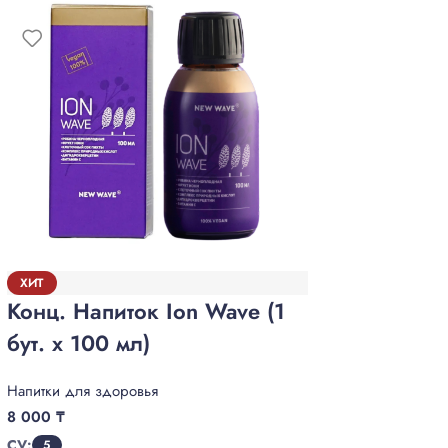
ЙОДи
ХИТ
Конц. Напиток Ion Wave (1
Витамин
бут. х 100 мл)
8 400
₸
CV:
Напитки для здоровья
5
8 000
₸
CV:
5