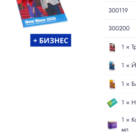
300119
300200
1 ×
Т
1 ×
Й
1 ×
Б
1 × H
1 ×
К
мл