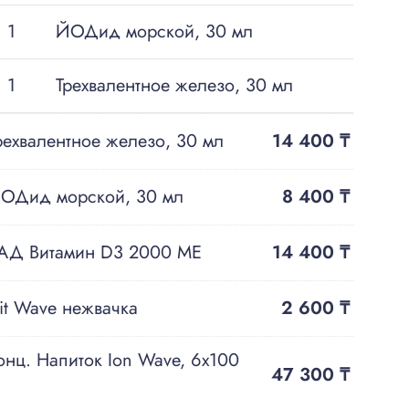
1
ЙОДид морской, 30 мл
1
Трехвалентное железо, 30 мл
рехвалентное железо, 30 мл
14 400
₸
ОДид морской, 30 мл
8 400
₸
АД Витамин D3 2000 ME
14 400
₸
it Wave нежвачка
2 600
₸
онц. Напиток Ion Wave, 6х100
47 300
₸