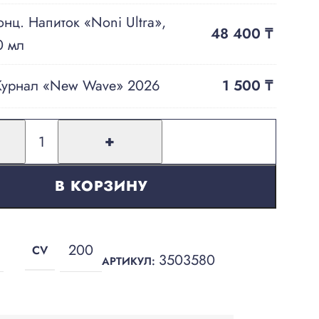
онц. Напиток «Noni Ultra»,
48 400
₸
0 мл
урнал «New Wave» 2026
1 500
₸
+
В КОРЗИНУ
200
CV
3503580
АРТИКУЛ: