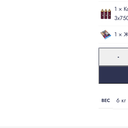
1 ×
К
3х75
1 ×
Ж
-
6 кг
ВЕС