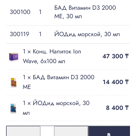
БАД Витамин D3 2000
300100
1
ME, 30 мл
300119
1
ЙОДид морской, 30 мл
1 ×
Конц. Напиток Ion
47 300
₸
Wave, 6х100 мл
1 ×
БАД Витамин D3 2000
14 400
₸
ME
1 ×
ЙОДид морской, 30
8 400
₸
мл
В