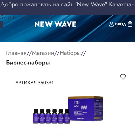
Добро пожаловать на сайт "New Wave" Казахстан
Skip to navigation
Skip to main content
ВХОД
Главная
/
Магазин
/
Наборы
/
Бизнес-наборы