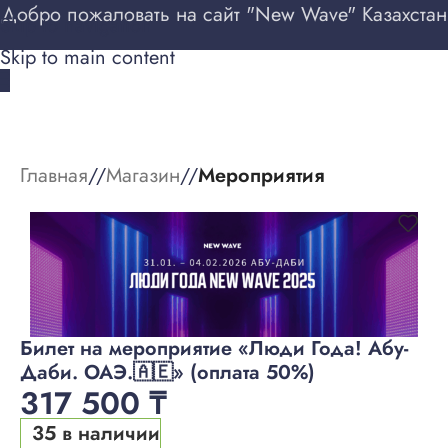
Добро пожаловать на сайт "New Wave" Казахстан
Skip to navigation
Skip to main content
ВХОД
Главная
/
Магазин
/
Мероприятия
Билет на мероприятие «Люди Года! Абу-
Даби. ОАЭ.🇦🇪» (оплата 50%)
317 500
₸
35 в наличии