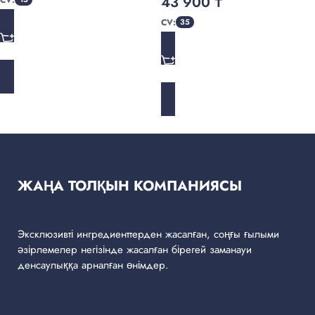
43 900
₸
CV:
35
ADD TO CART
ADD TO CART
ЖАҢА ТОЛҚЫН КОМПАНИЯСЫ
Эксклюзивті ингредиенттерден жасалған, соңғы ғылыми
әзірлемелер негізінде жасалған бірегей заманауи
денсаулыққа арналған өнімдер.