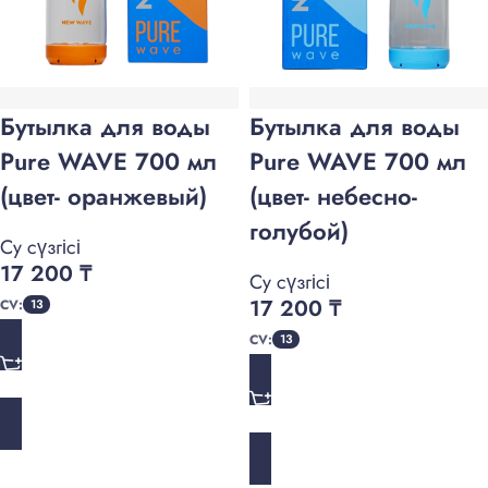
Бутылка для воды
Бутылка для воды
Pure WAVE 700 мл
Pure WAVE 700 мл
(цвет- оранжевый)
(цвет- небесно-
голубой)
Су сүзгісі
17 200
₸
Су сүзгісі
17 200
₸
CV:
13
CV:
13
ADD TO CART
ADD TO CART